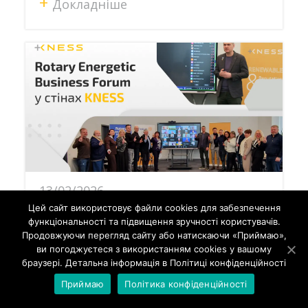
+
Докладніше
13/02/2026
У KNESS пройшов D2232
Цей сайт використовує файли cookies для забезпечення
функціональності та підвищення зручності користувачів.
Rotary Energetic Business
Продовжуючи перегляд сайту або натискаючи «Приймаю»,
ви погоджуєтеся з використанням cookies у вашому
Forum
браузері. Детальна інформація в Політиці конфіденційності
Приймаю
Політика конфіденційності