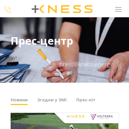
Прес-центр
press@kness.energy
Новини
Згадки у ЗМІ
Прес-кіт