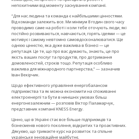
непохитними від моменту заснування компанії.
“Для нас людина та команда є найбільшими цінностями.
Від команди залежить все. Ми мінімум 8 годин свого часу
проводимо саме на роботі і коли тебе оточують люди, які
постійно розвиваються, навчаються, горять ідеями — це
мотивує і самому невтомно самовдосконалюватися. Ще
однією цінністю, яка дуже важлива в бізнесі — це
репутація. Це те, що про вас думають, знають, це про
якість ваших послуг та продуктів, про дотримання
домовленостей, строків тощо. Репутація особливо
важлива для міжнародного партнерства,” — зазначив
Іван Векірчик.
Щодо ефективного управління енергобалансом
підприємства та як можна економити на споживанні
електроенергії та бути в нинішніх умовах більш
енергонезалежним — розповів Віктор Паламарчук,
представник компанії KNESS Energy.
Цінно, що в Україні стає все більше підприємців та
бізнесменів нового покоління, відкритих та проактивних.
Дякуємо, що тримаєте курс на розвиток та спільне
українське інноваційне майбутнє.