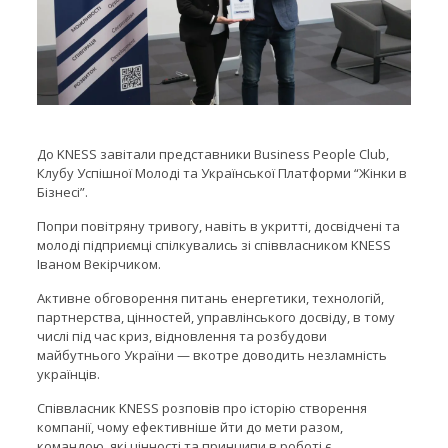
До KNESS завітали представники Business People Club,
Клубу Успішної Молоді та Української Платформи “Жінки в
Бізнесі”.
Попри повітряну тривогу, навіть в укритті, досвідчені та
молоді підприємці спілкувались зі співвласником KNESS
Іваном Векірчиком.
Активне обговорення питань енергетики, технологій,
партнерства, цінностей, управлінського досвіду, в тому
числі під час криз, відновлення та розбудови
майбутнього України — вкотре доводить незламність
українців.
Співвласник KNESS розповів про історію створення
компанії, чому ефективніше йти до мети разом,
командою, які цінності та принципи в роботі є