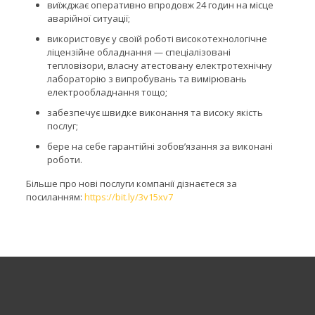
виїжджає оперативно впродовж 24 годин на місце
аварійної ситуації;
використовує у своїй роботі високотехнологічне
ліцензійне обладнання — спеціалізовані
тепловізори, власну атестовану електротехнічну
лабораторію з випробувань та вимірювань
електрообладнання тощо;
забезпечує швидке виконання та високу якість
послуг;
бере на себе гарантійні зобов’язання за виконані
роботи.
Більше про нові послуги компанії дізнаєтеся за
посиланням:
https://bit.ly/3v15xv7