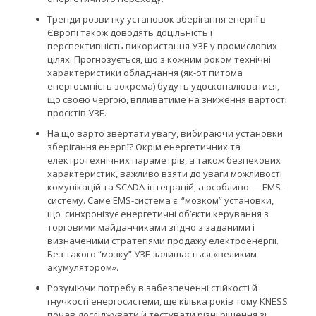
Тренди розвитку установок зберігання енергії в
Європі також доводять доцільність і
перспективність використання УЗЕ у промислових
цілях. Прогнозується, що з кожним роком технічні
характеристики обладнання (як-от питома
енергоємність зокрема) будуть удосконалюватися,
що своєю чергою, впливатиме на зниження вартості
проєктів УЗЕ.
На що варто звертати увагу, вибираючи установки
зберігання енергії? Окрім енергетичних та
електротехнічних параметрів, а також безпекових
характеристик, важливо взяти до уваги можливості
комунікацій та SCADA-інтеграцій, а особливо — EMS-
систему. Саме EMS-система є “мозком” установки,
що синхронізує енергетичні об’єкти керування з
торговими майданчиками згідно з заданими і
визначеними стратегіями продажу електроенергії.
Без такого “мозку” УЗЕ залишається «великим
акумулятором».
Розуміючи потребу в забезпеченні стійкості й
гнучкості енергосистеми, ще кілька років тому KNESS
почав досліджувати й тестувати різні рішення зі