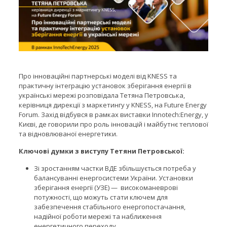
Про інноваційні партнерські моделі від KNESS та
практичну інтеграцію установок зберігання енергії в
українські мережі розповідала Тетяна Петровська,
керівниця дирекції з маркетингу у KNESS, на Future Energy
Forum. Захід відбувся в рамках виставки Innotech:Energy, у
Києві, де говорили про роль інновацій і майбутнє теплової
та відновлюваної енергетики.
Ключові думки з виступу Тетяни Петровської:
Зі зростанням частки ВДЕ збільшується потреба у
балансуванні енергосистеми України. Установки
зберігання енергії (УЗЕ) — високоманеврові
потужності, що можуть стати ключем для
забезпечення стабільного енергопостачання,
надійної роботи мережі та наближення
енергетичного переходу.