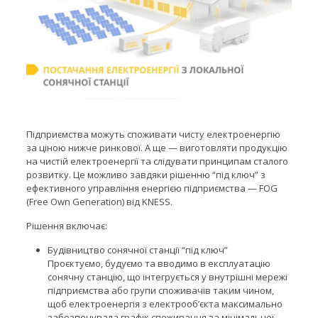
Підприємства можуть споживати чисту електроенергію
за ціною нижче ринкової. А ще — виготовляти продукцію
на чистій електроенергії та слідувати принципам сталого
розвитку. Це можливо завдяки рішенню “під ключ” з
ефективного управління енергією підприємства — FOG
(Free Own Generation) від KNESS.
Рішення включає:
Будівництво сонячної станції “під ключ”
Проєктуємо, будуємо та вводимо в експлуатацію
сонячну станцію, що інтегрується у внутрішні мережі
підприємства або групи споживачів таким чином,
щоб електроенергія з електрооб’єкта максимально
забезпечувала графік споживання за мінімальної