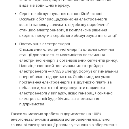
видачі в зовнішню мережу.
Сервісне обслуговування на постійній основі
Оскільки обсяг заощаджених на електроенергії
коштів напряму залежить від обсягу виробленої
станцією електроенергії, в комплексне рішення
входять послуги з сервісного обслуговування станції.
Постачання електроенергії
Споживання електричної енергії з власної сонячної
станції доповнюється можливістю постачання
електричної енергії з організованих сегментів ринку.
Наш ліцензований постачальник та трейдер
електроенергії — KNESS Energy, формує оптимальний
енергобаланс підприємства. Окрім вигідних умов
постачання електроенергії з відсутністю плати за
небаланси, ми готові викуповувати надлишки
електроенергії у випадку, якщо генерація сонячної
електростанції буде більша за споживання
підприємства.
Також ми можемо зробити підприємство на 100%
енергонезалежними шляхом встановлення локальної
сонячної електростанції разом з установкою збереження