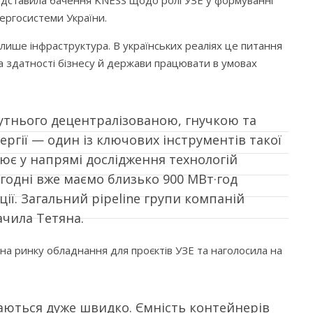
нергосистеми України.
лише інфраструктура. В українських реаліях це питання
та здатності бізнесу й держави працювати в умовах
утнього децентралізованою, гнучкою та
ргії — один із ключових інструментів такої
ює у напрямі дослідження технологій
сьогодні вже маємо близько 900 МВт·год
ації. Загальний pipeline групи компаній
ачила Тетяна.
на ринку обладнання для проєктів УЗЕ та наголосила на
ваються дуже швидко. Ємність контейнерів