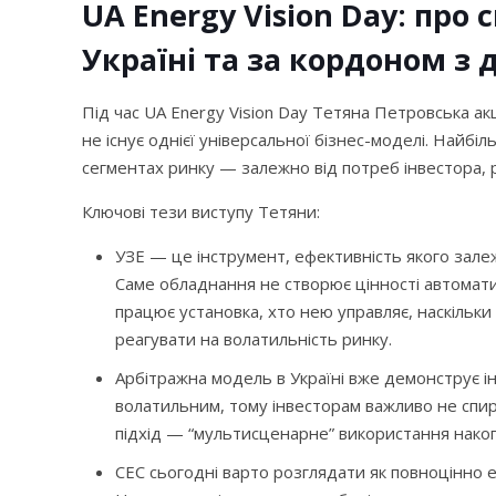
UA Energy Vision Day: про
Україні та за кордоном з 
Під час UA Energy Vision Day Тетяна Петровська ак
не існує однієї універсальної бізнес-моделі. Найб
сегментах ринку — залежно від потреб інвестора, р
Ключові тези виступу Тетяни:
УЗЕ — це інструмент, ефективність якого зале
Саме обладнання не створює цінності автомати
працює установка, хто нею управляє, наскільки
реагувати на волатильність ринку.
Арбітражна модель в Україні вже демонструє і
волатильним, тому інвесторам важливо не спи
підхід — “мультисценарне” використання накоп
СЕС сьогодні варто розглядати як повноцінно 