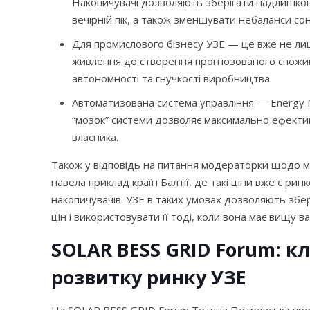
Накопичувачі дозволяють зберігати надлишкову
вечірній пік, а також зменшувати небаланси со
Для промислового бізнесу УЗЕ — це вже не лиш
живлення до створення прогнозованого спожива
автономності та гнучкості виробництва.
Автоматизована система управління — Energy 
“мозок” системи дозволяє максимально ефектив
власника.
Також у відповідь на питання модераторки щодо мо
навела приклад країн Балтії, де такі ціни вже є р
накопичувачів. УЗЕ в таких умовах дозволяють збер
цін і використовувати її тоді, коли вона має вищу ва
SOLAR BESS GRID Forum: к
розвитку ринку УЗЕ
На SOLAR BESS GRID Forum Тетяна Петровська пре