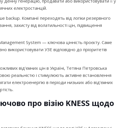
 денну генерацію, продавати або використовувати її у
нячних електростанцій.
е backup. Компанії переходять від логіки резервного
ння, захисту від волатильності цін, підвищення
Management System — ключова цінність проєкту. Саме
но використовувати УЗЕ відповідно до пріоритетів
жливих від’ємних цін в Україні, Тетяна Петровська
инковою реальністю і стимулюють активне встановлення
ігати електроенергію в періоди низьких або від’ємних
ртість.
лючово про візію KNESS щодо
дставила бачення KNESS щодо ролі УЗЕ у формуванні