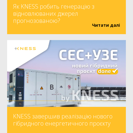
Як KNESS робить генерацію з
відновлюваних джерел
прогнозованою?
Читати далі
KNESS завершив реалізацію нового
гібридного енергетичного проєкту