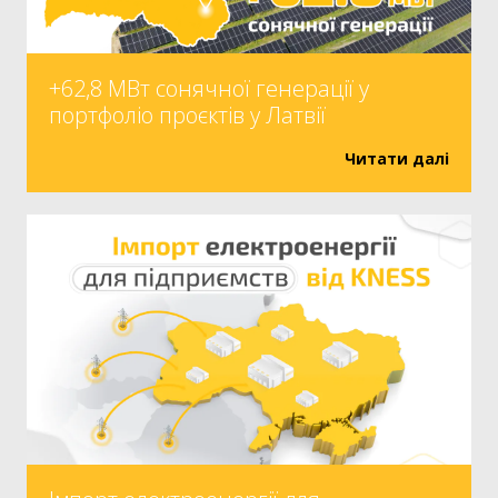
+62,8 МВт сонячної генерації у
портфоліо проєктів у Латвії
Читати далі