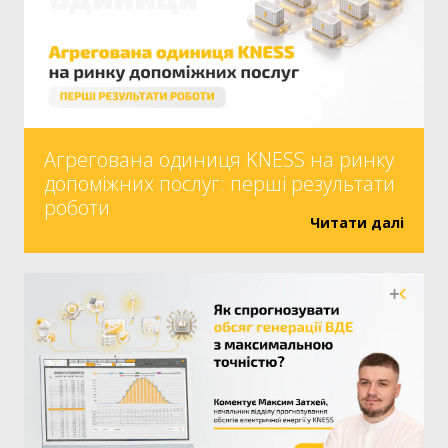
Агрегована одиниця KNESS на ринку
допоміжних послуг: перші результати
роботи
Читати далі