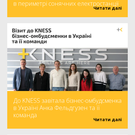
в периметрі сонячних електростанції
Читати далі
До KNESS завітала бізнес-омбудсменка
в Україні Анка Фельдгузен та її
команда
Читати далі