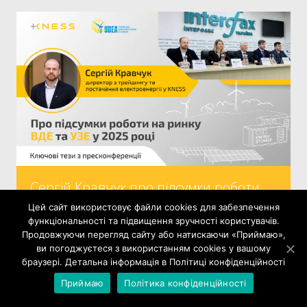
Сергій Кравчук про підсумки роботи
на ринку ВДЕ та УЗЕ у 2025 році на
Цей сайт використовує файли cookies для забезпечення
пресконференції від УВЕА
функціональності та підвищення зручності користувачів.
Читати далі
Продовжуючи перегляд сайту або натискаючи «Приймаю»,
ви погоджуєтеся з використанням cookies у вашому
браузері. Детальна інформація в Політиці конфіденційності
Приймаю
Політика конфіденційності