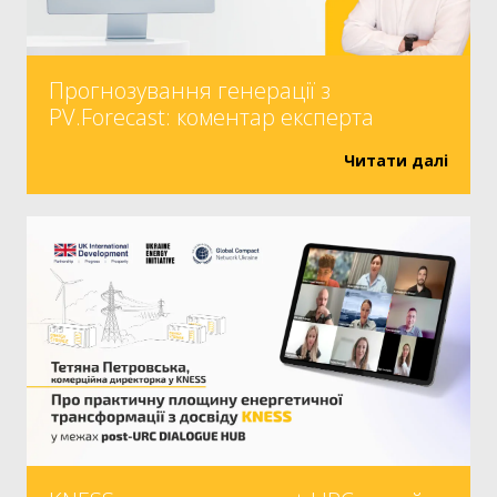
Прогнозування генерації з
PV.Forecast: коментар експерта
Читати далі