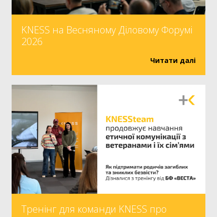
KNESS на Весняному Діловому Форумі
2026
Читати далі
Тренінг для команди KNESS про