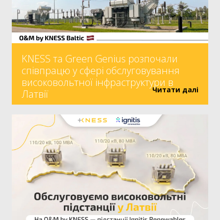
KNESS та Green Genius розпочали
співпрацю у сфері обслуговування
високовольтної інфраструктури в
Читати далі
Латвії