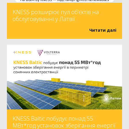
KNESS розширює пул об’єктів на
обслуговуванні у Латвії
Читати далі
KNESS Baltic побудує понад 55
МВт*год установок зберігання енергії