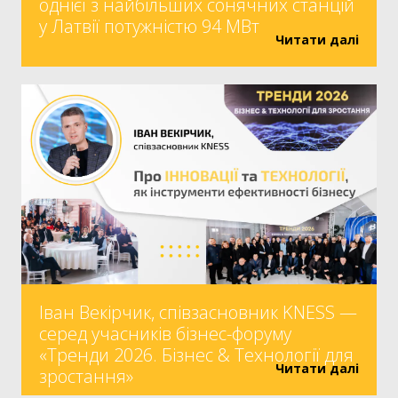
однієї з найбільших сонячних станцій
у Латвії потужністю 94 МВт
Читати далі
Іван Векірчик, співзасновник KNESS —
серед учасників бізнес-форуму
«Тренди 2026. Бізнес & Технології для
Читати далі
зростання»