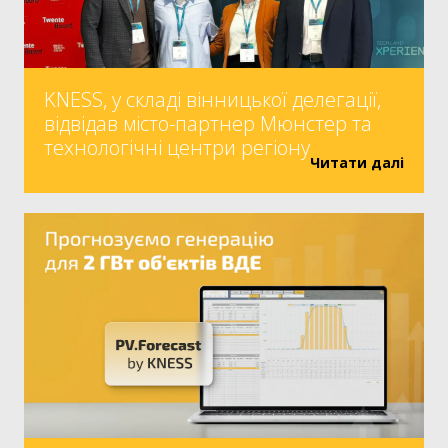
KNESS, у складі вінницької делегації,
відвідав місто-партнер Мюнстер та
технологічні центри регіону
Читати далі