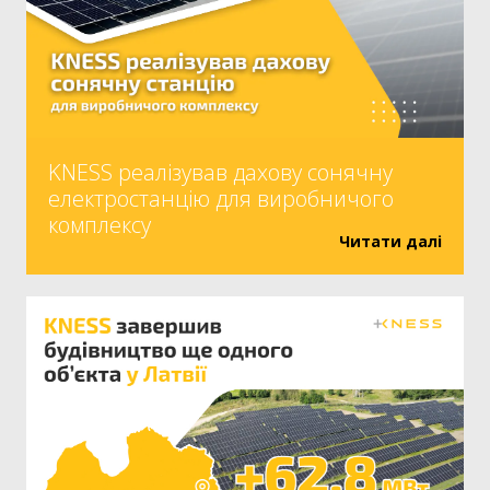
KNESS реалізував дахову сонячну
електростанцію для виробничого
комплексу
Читати далі