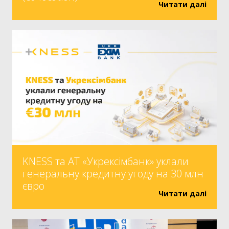
Читати далі
KNESS та АТ «Укрексімбанк» уклали
генеральну кредитну угоду на 30 млн
євро
Читати далі