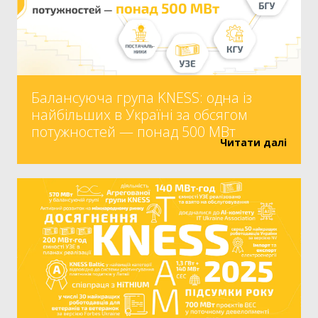
Балансуюча група KNESS: одна із
найбільших в Україні за обсягом
потужностей — понад 500 МВт
Читати далі